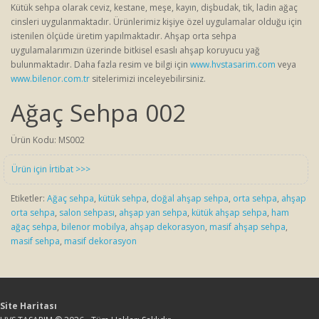
Kütük sehpa olarak ceviz, kestane, meşe, kayın, dişbudak, tik, ladin ağaç
cinsleri uygulanmaktadır. Ürünlerimiz kişiye özel uygulamalar olduğu için
istenilen ölçüde üretim yapılmaktadır. Ahşap orta sehpa
uygulamalarımızın üzerinde bitkisel esaslı ahşap koruyucu yağ
bulunmaktadır. Daha fazla resim ve bilgi için
www.hvstasarim.com
veya
www.bilenor.com.tr
sitelerimizi inceleyebilirsiniz.
Ağaç Sehpa 002
Ürün Kodu: MS002
Ürün için İrtibat >>>
Etiketler:
Ağaç sehpa
,
kütük sehpa
,
doğal ahşap sehpa
,
orta sehpa
,
ahşap
orta sehpa
,
salon sehpası
,
ahşap yan sehpa
,
kütük ahşap sehpa
,
ham
ağaç sehpa
,
bilenor mobilya
,
ahşap dekorasyon
,
masif ahşap sehpa
,
masif sehpa
,
masif dekorasyon
Site Haritası